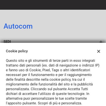
questi
strumenti
di
tracciamento
si
Autocom
rimanda
alla
cookie
SEDI
policy.
Puoi
Sede di Porcia
Cookie policy
rivedere
AZIENDA
e
Questo sito e gli strumenti di terze parti in esso integrati
modificare
Azienda
trattano dati personali (es. dati di navigazione o indirizzi IP)
le
e fanno uso di Cookie, Pixel, Tags o altri identificatori
tue
Contatti
necessari per il funzionamento e per il raggiungimento
scelte
delle finalità descritte nella cookie policy, tra cui il
in
miglioramento delle funzionalità del sito e la pubblicità
qualsiasi
personalizzata. Cliccando sul pulsante Accetta Tutti
TORNA IN CIMA
momento.
dichiari di accettare l'utilizzo di queste tecnologie. In
alternativa puoi personalizzare le tue scelte tramite
Copyright © 2026 Autocom Di Uliana Claudio - P.IVA 00367630936 -
l'apposito pulsante. Scopri di più e personalizza.
Leggi l'informativa sulla privacy
-
Cookie Policy
a