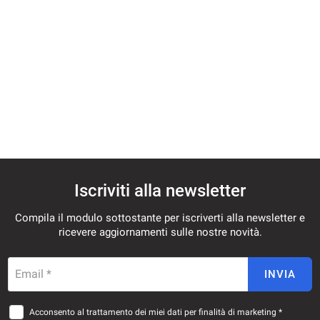
tracciamento
che
CONTATTI
adottiamo
per
offrire
NEWS
le
funzionalità
e
svolgere
le
attività
di
seguito
Iscriviti alla newsletter
descritte.
Per
Compila il modulo sottostante per iscriverti alla newsletter e
ottenere
ricevere aggiornamenti sulle nostre novità.
maggiori
informazioni
sull'utilità
Email *
INVIA
e
sul
funzionamento
Acconsento al trattamento dei miei dati per finalità di marketing *
di