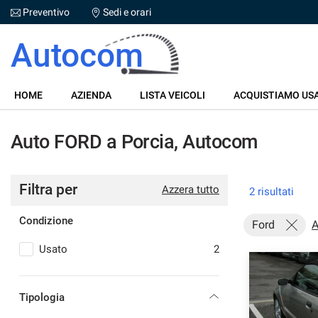
Preventivo
Sedi e orari
Le
tue
Autocom
preferenze
di
HOME
consenso
HOME
AZIENDA
LISTA VEICOLI
ACQUISTIAMO US
Il
AZIENDA
seguente
Auto FORD a Porcia, Autocom
pannello
LISTA VEICOLI
ti
consente
di
Filtra per
ACQUISTIAMO USATO
Azzera tutto
2 risultati
esprimere
le
Condizione
tue
Ford
A
SERVIZI
preferenze
Usato
2
di
consenso
ASSISTENZA
alle
tecnologie
Tipologia
DICONO DI NOI
di