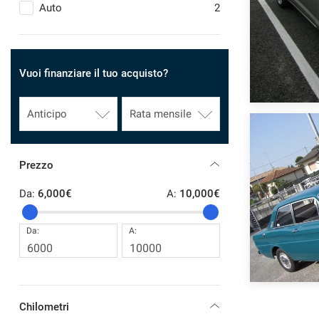
tracciamento
Auto
2
che
CONTATTI
adottiamo
per
offrire
NEWS
Vuoi finanziare il tuo acquisto?
le
funzionalità
e
svolgere
le
attività
di
Prezzo
seguito
descritte.
Da:
6,000€
A:
10,000€
Per
ottenere
Da:
A:
maggiori
informazioni
sull'utilità
e
sul
funzionamento
Chilometri
di