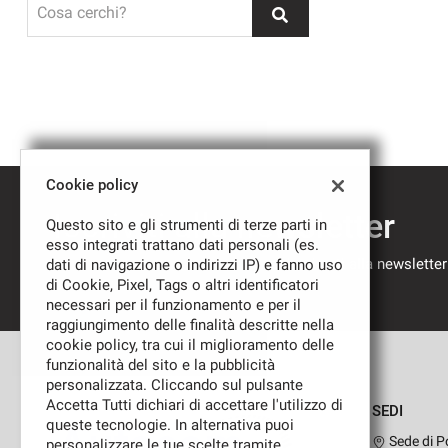
Cosa cerchi?
Cookie policy
Iscriviti alla newsletter
Questo sito e gli strumenti di terze parti in
esso integrati trattano dati personali (es.
Compila il modulo sottostante per iscriverti alla newsletter
dati di navigazione o indirizzi IP) e fanno uso
nostre novità.
di Cookie, Pixel, Tags o altri identificatori
necessari per il funzionamento e per il
raggiungimento delle finalità descritte nella
cookie policy, tra cui il miglioramento delle
funzionalità del sito e la pubblicità
personalizzata. Cliccando sul pulsante
Accetta Tutti dichiari di accettare l'utilizzo di
SEDI
queste tecnologie. In alternativa puoi
Autocom
Sede di P
personalizzare le tue scelte tramite