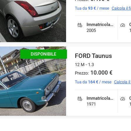
Tua da
93 €
/ mese
Calcola il
Immatricolazione
2005
DISPONIBILE
FORD Taunus
12 M - 1.3
10.000 €
Prezzo:
Tua da
164 €
/ mese
Calcola i
Immatricolazione
1971