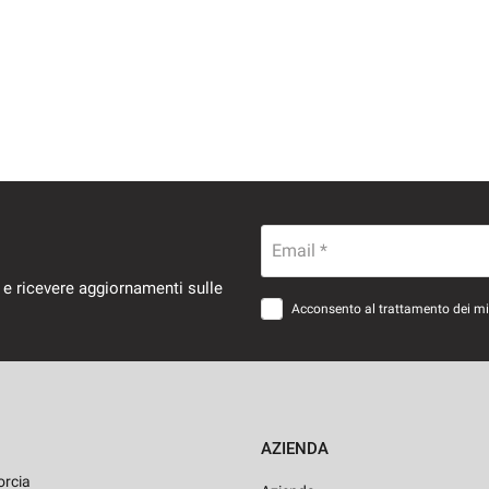
Email *
 e ricevere aggiornamenti sulle
Acconsento al trattamento dei miei
AZIENDA
orcia