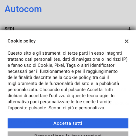
Autocom
mpre
Cookie necessari
SEDI
ilitato
Sede di Porcia
Cookie policy
AZIENDA
Cookie delle preferenze
Questo sito e gli strumenti di terze parti in esso integrati
Azienda
trattano dati personali (es. dati di navigazione o indirizzi IP)
Cookie per il miglioramento dell'esperienza utente
e fanno uso di Cookie, Pixel, Tags o altri identificatori
Contatti
necessari per il funzionamento e per il raggiungimento
delle finalità descritte nella cookie policy, tra cui il
Cookie analitici
miglioramento delle funzionalità del sito e la pubblicità
personalizzata. Cliccando sul pulsante Accetta Tutti
TORNA IN CIMA
dichiari di accettare l'utilizzo di queste tecnologie. In
Cookie di marketing
alternativa puoi personalizzare le tue scelte tramite
Copyright © 2026 Autocom Di Uliana Claudio - P.IVA 00367630936 -
l'apposito pulsante. Scopri di più e personalizza.
Leggi l'informativa sulla privacy
-
Cookie Policy
Leggi
Sito creato da:
Accetta tutti
la
cookie
policy